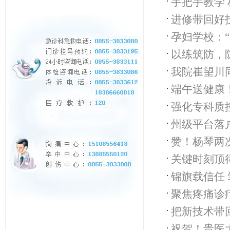
手把手教学
进修带回好
孕妇学校：
以练筑防，
我院崔望川
端午送健康
强化专科质控
州级平台落
造口质量管
赞！杨琴两
关键时刻顶
锦旗载信任
聚焦疼痛诊
致谢
把新技术带
南疼痛学科
祝贺！贵医