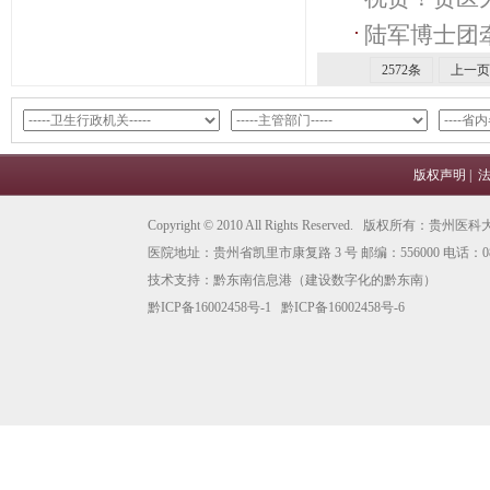
陆军博士团
秦秋玲顺利
疗情
2572条
上一页
版权声明
|
Copyright © 2010 All Rights Reserved. 版权所有
医院地址：贵州省凯里市康复路 3 号 邮编：556000 电话：0855
技术支持：
黔东南信息港
（建设数字化的黔东南）
黔ICP备16002458号-1
黔ICP备16002458号-6