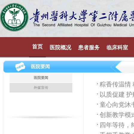
首页
医院概况
患者服务
临床科室
医院要闻
医院要闻
粽香传温情
外媒宣传
以质促建 
展端午暖心
童心向党沐
院开展专题
创新教学模
四年等待，