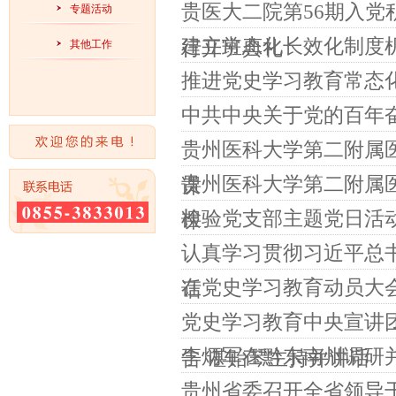
贵医大二院第56期入党
专题活动
建立常态化长效化制度
行开班典礼
其他工作
推进党史学习教育常态
中共中央关于党的百年
贵州医科大学第二附属
贵州医科大学第二附属
课
检验党支部主题党日活
课
认真学习贯彻习近平总
在党史学习教育动员大
话
党史学习教育中央宣讲
李炳军在黔东南州调研
告 谌贻琴主持并讲话
贵州省委召开全省领导