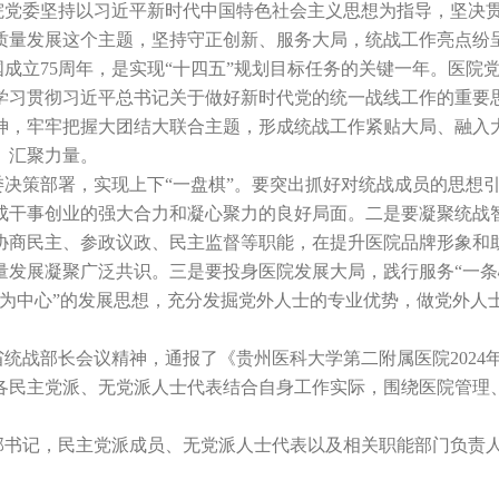
委坚持以习近平新时代中国特色社会主义思想为指导，坚决贯
质量发展这个主题，坚持守正创新、服务大局，统战工作亮点纷
成立75周年，是实现“十四五”规划目标任务的关键一年。医院
学习贯彻习近平总书记关于做好新时代党的统一战线工作的重要
神，牢牢把握大团结大联合主题，形成统战工作紧贴大局、融入
、汇聚力量。
策部署，实现上下“一盘棋”。要突出抓好对统战成员的思想引
成干事创业的强大合力和凝心聚力的良好局面。二是要凝聚统战智
协商民主、参政议政、民主监督等职能，在提升医院品牌形象和
量发展凝聚广泛共识。三是要投身医院发展大局，践行服务“一条
为中心”的发展思想，充分发掘党外人士的专业优势，做党外人士
战部长会议精神，通报了《贵州医科大学第二附属医院2024
各民主党派、无党派人士代表结合自身工作实际，围绕医院管理
书记，民主党派成员、无党派人士代表以及相关职能部门负责