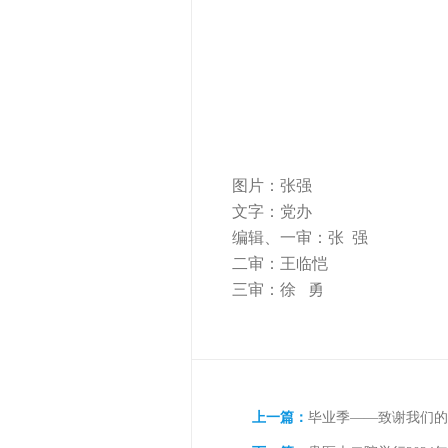
图片：张强
文字：党办
编辑、一审：张 强
二审：王临恺
三审：徐 勇
上一篇：
毕业季——致谢我们的