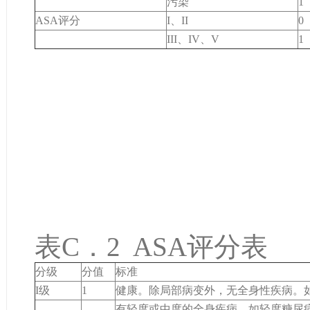
污染
1
ASA评分
I、II
0
III、IV、V
1
表C．2 ASA评分表
分级
分值
标准
I级
1
健康。除局部病变外，无全身性疾病。
有轻度或中度的全身疾病。如轻度糖尿病