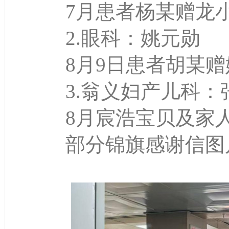
7月患者杨某赠龙
2.眼科：姚元勋
8月9日患者胡某赠
3.翁义妇产儿科：
8月宸浩宝贝及家人
部分锦旗感谢信图