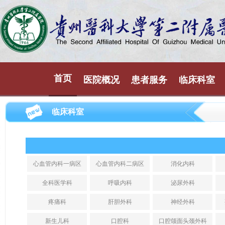
首页
医院概况
患者服务
临床科室
临床科室
心血管内科一病区
心血管内科二病区
消化内科
全科医学科
呼吸内科
泌尿外科
疼痛科
肝胆外科
神经外科
新生儿科
口腔科
口腔颌面头颈外科