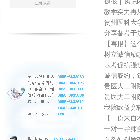
捷报｜我院
地学员顺利
进修教育
教学实力再
贵州医科大
分享备考干
生网络安全
【喜报】这
树立诚信励
学校赛金奖
以考促练强
展诚信励志
诚信履约，
基地圆满完
贵医大二附
诚信教育宣
贵医大二附
我院欧益宽
【一份来自2
一对一导师
以教研创新