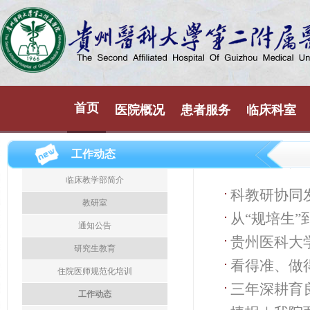
首页
医院概况
患者服务
临床科室
工作动态
临床教学部简介
科教研协同
教研室
从“规培生”
多举措推进
通知公告
贵州医科大
研究生教育
看得准、做
住院医师规范化培训
三年深耕育
拟教学
工作动态